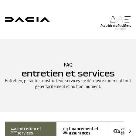
Acquérir ma Dacia
mon
Menu
compte
FAQ
entretien et services
Entretien, garantie constructeur, services : je découvre comment tout
gérer facilement et au bon moment.
entretien et
financement et
véhicul
services
assurances
électri