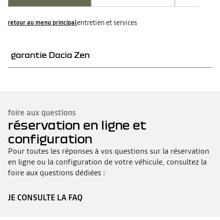
entretien et services
retour au menu principal
garantie Dacia Zen
QU'EST-CE QUE LA GARANTIE DACIA ZEN ?
MON VÉHICULE EST-IL ÉLIGIBLE À LA GARANTIE DACIA ZEN ?
QUAND DÉMARRE ET QUAND SE TERMINE LA GARANTIE DACIA
ZEN ?
foire aux questions
SI JE VENDS MON VÉHICULE, LA GARANTIE DACIA ZEN
S'APPLIQUE T-ELLE TOUJOURS ?
réservation en ligne et
QUELLES SONT LES PIÈCES PRISES EN CHARGE PAR LA
GARANTIE DACIA ZEN ?
configuration
LA GARANTIE DACIA ZEN INCLUT-ELLE L’ASSISTANCE ?
PUIS-JE BÉNÉFICIER DE LA GARANTIE DACIA ZEN MÊME SI JE N'AI
Pour toutes les réponses à vos questions sur la réservation
PAS RÉALISÉ L'ENTRETIEN DE MON VÉHICULE DANS LE RÉSEAU
en ligne ou la configuration de votre véhicule, consultez la
DACIA ?
foire aux questions dédiées :
JE CONSULTE LA FAQ