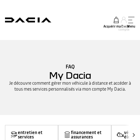
Acquérir ma Dacia
mon
Menu
compte
FAQ
My Dacia
Je découvre comment gérer mon véhicule à distance et accéder à
tous mes services personnalisés via mon compte My Dacia.
entretien et
financement et
véhicul
services
assurances
électri