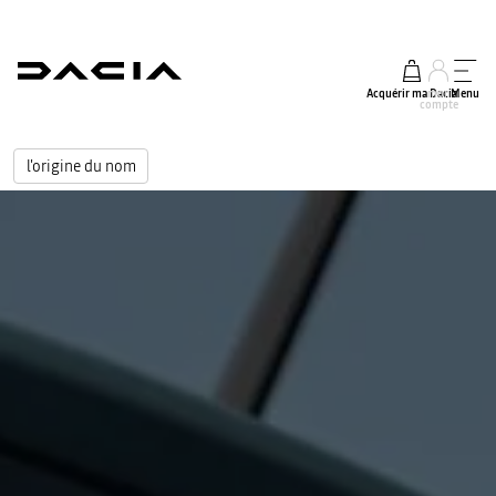
Acquérir ma Dacia
mon
Menu
compte
l'origine du nom