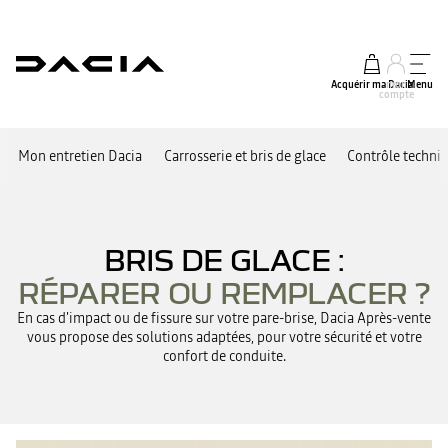
Acquérir ma Dacia
mon
Menu
compte
Mon entretien Dacia
Carrosserie et bris de glace
Contrôle techni
BRIS DE GLACE :
RÉPARER OU REMPLACER ?
En cas d'impact ou de fissure sur votre pare-brise, Dacia Après-vente
vous propose des solutions adaptées, pour votre sécurité et votre
confort de conduite.