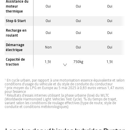
Assistance du
moteur
Oui
Oui
Oui
thermique
Stop & Start
Oui
Oui
Oui
Recharge en
Oui
Oui
Oui
roulant
Démarrage
Non
Oui
Oui
électrique
Capacité de
1,5t
750kg
1,5t
traction
En cycle urbain, par rapport à une motorisation essence équivalente et selon
1
conditions d’usage du véhicule et du style de conduite du conducteur
prix moyen du LPG en Europe au 5 mai 2025 à 0,83 euros versus 1,47 euros
2
pour l'essence
Résultats d’essais internes utilisant la phase urbaine (low) du WLTC
3
(Worldwide Harmonized Light Vehicles Test Cycle). % du temps de trajet,
variant selon les conditions de roulage effectives (type de route, style de
conduite et conditions météorologiques)