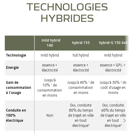
électrique + thermique
TECHNOLOGIES
* En consommation en cycle urbain
100% thermique.
** Résultats d’essais internes utilisant la phase urbaine (low) du WLTC (WorldwideHarmonized Light Vehicles Test
HYBRIDES
Cycle). % du temps de trajet, variant selon les conditions deroulage effectives (type de route, style de conduite et
conditions météorologiques)
mild hybrid
hybrid 155
hybrid-G 150 4x4
140
Technologie
mild hybrid
full hybrid
mild hybrid
essence +
essence +
essence + GPL +
Energie
électricité
électricité
électricité
Jusqu’à
Gain de
Jusqu’à 40%
de
Jusqu’à 30%
de
1
2
10%
de
1
consommation
consommation
coût d'usage en
consommation
à l'usage
en moins
moins
en moins
Oui, conduite
Oui, conduite
Conduite en
80% du temps
60% du temps
100%
Non
de trajet en ville
de trajet en ville
électrique
en tout
en tout
électrique
électrique
3
3