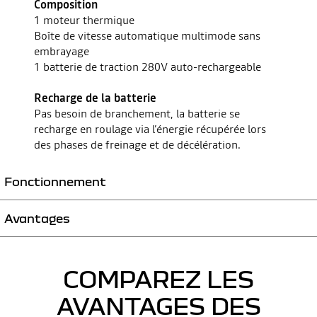
Composition
1 moteur thermique
Boîte de vitesse automatique multimode sans
embrayage
1 batterie de traction 280V auto-rechargeable
Recharge de la batterie
Pas besoin de branchement, la batterie se
recharge en roulage via l’énergie récupérée lors
des phases de freinage et de décélération.
Fonctionnement
Avantages
Le moteur électrique permet un roulage en mode 100% électrique et
apporte un gain de puissance au moteur thermique le reste du temps.
Il permet également de transformer l’énergie récupérée en électricité
Démarrages systématiques du véhicule en 100% électrique.
pour recharger la batterie de traction.
Jusqu’à 40% * de gain en consommation de carburant et de
COMPAREZ LES
La boîte de vitesse multimode permet le passage automatique entre 3
réduction de CO2 par rapport à un moteur essence équivalent.
modes de roulage :
80%** du temps de trajet en ville en tout électrique.
AVANTAGES DES
100% électrique