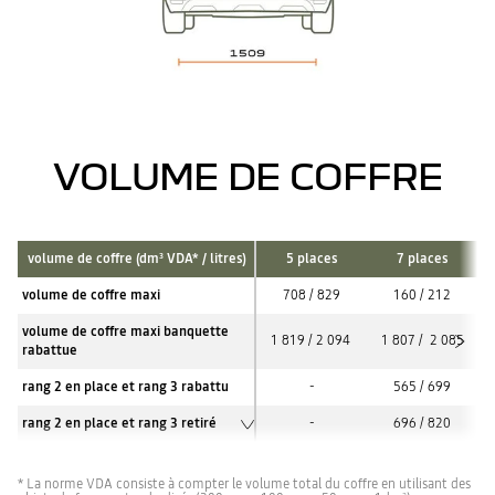
VOLUME DE COFFRE
volume de coffre (dm
VDA* / litres)
5 places
7 places
3
volume de coffre maxi
708 / 829
160 / 212
volume de coffre maxi banquette
1 819 / 2 094
1 807 / 2 085
rabattue
rang 2 en place et rang 3 rabattu
-
565 / 699
rang 2 en place et rang 3 retiré
-
696 / 820
* La norme VDA consiste à compter le volume total du coffre en utilisant des